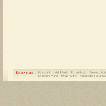
Sister sites :
Ubytování
Jídelní lístek
Rozvrh hodin
Seznam obor
Středočeský kraj
Město Kladno
Pedagogicko-psycholo