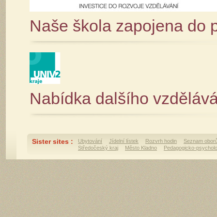
Naše škola zapojena do p
Nabídka dalšího vzdělává
Sister sites :
Ubytování
Jídelní lístek
Rozvrh hodin
Seznam obor
Středočeský kraj
Město Kladno
Pedagogicko-psycholo