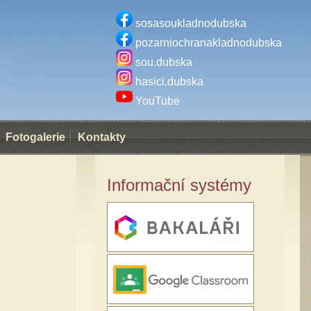
sosasoukladnodubska
pozarniochranakladnodubska
sou.dubska
hasici.dubska
YouTube
Fotogalerie
Kontakty
Informační systémy